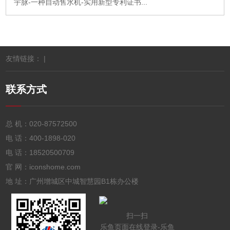
宇脉-一种自动售水机-实用新型专利证书...
友情链接： |
联系方式
总 机：
020-87572500
电 话：
400-1898-020
电 话：
18520500709
官 网：iconshome.com
地 址：广州增城区中城智慧园B1栋办公楼
扫一扫
乐鱼页面在线登录-乐鱼