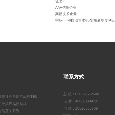
证书2
AAA信用企业
高新技术企业
宇脉-一种自动售水机-实用新型专利证书
联系方式
总 机：
020-87572500
智慧社会自助产品控制板
电 话：
400-1898-020
工控类产品控制板
电 话：
18520500709
智能开关系列