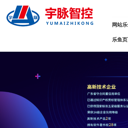
网站乐
乐鱼页