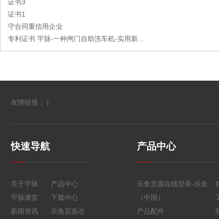
证书3
证书1
守合同重信用企业
专利证书 宇脉-一种闸门自助洗车机-实用新...
友情链接： |
快速导航
产品中心
关于宇脉
产品中心
乐鱼页面在线登录-乐鱼
宇脉课堂
下载中心
（中国）
新闻资讯
乐鱼页面在
产品配件