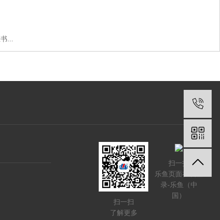
...
扫一扫
乐鱼页面在线登
录-乐鱼（中
国）
扫一扫
了解更多