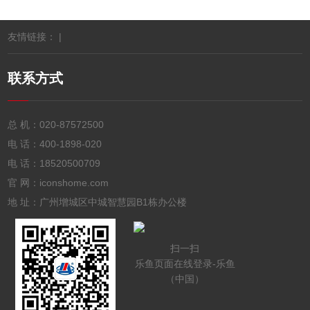
友情链接： |
联系方式
总 机：
020-87572500
电 话：
400-1898-020
电 话：
18520500709
官 网：iconshome.com
地 址：广州增城区中城智慧园B1栋办公楼
扫一扫
乐鱼页面在线登录-乐鱼
（中国）