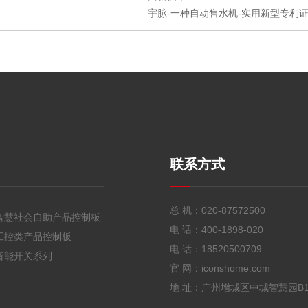
宇脉-一种自动售水机-实用新型专利证书
联系方式
总 机：
020-87572500
智慧社会自助产品控制板
电 话：
400-1898-020
工控类产品控制板
电 话：
18520500709
智能开关系列
官 网：iconshome.com
地 址：广州增城区中城智慧园B