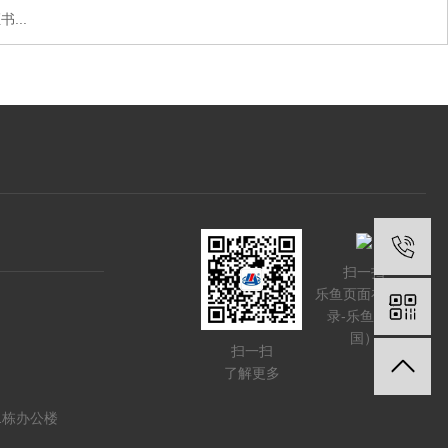
...
扫一扫
乐鱼页面在线登
录-乐鱼（中
国）
扫一扫
了解更多
1栋办公楼