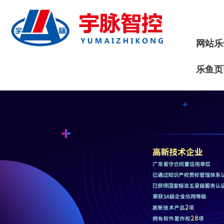
网站乐
乐鱼页