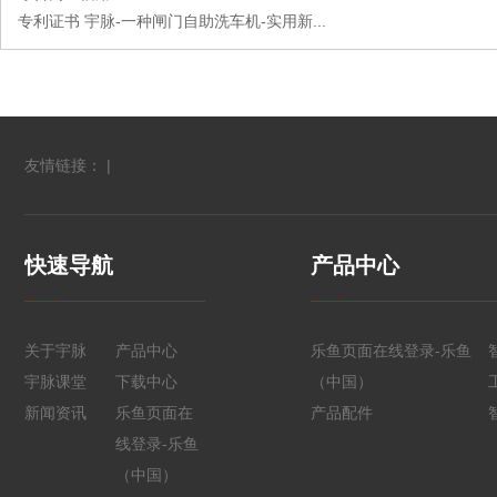
专利证书 宇脉-一种闸门自助洗车机-实用新...
友情链接： |
快速导航
产品中心
关于宇脉
产品中心
乐鱼页面在线登录-乐鱼
宇脉课堂
下载中心
（中国）
新闻资讯
乐鱼页面在
产品配件
线登录-乐鱼
（中国）