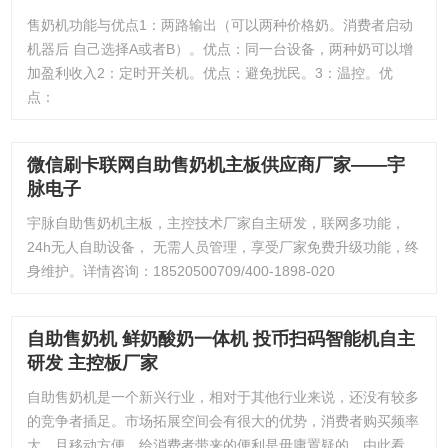
售奶机功能与优点1：两路输出（可以两种价格奶。消费者启动
机器后 自己选择A或者B）。优点：同一台设备，两种奶可以增
加盈利收入2：定时开关机。优点：避免扰民。3：温控。优
点：
微信刷卡联网自助售奶机主板供应商厂家——宇
脉电子
宇脉自助售奶机主板，主控技术厂家自主研发，联网多功能，
24h无人自助设备， 无需人员管理，享受厂家免费升级功能，终
身维护。详情咨询：18520500709/400-1898-020
自助售奶机 鲜奶酸奶一体机 投币扫码智能机自主
研发 主控板厂家
自助售奶机是一个新兴行业，相对于其他行业来说，还没有较多
的竞争者插足。市场拓展空间会有很大的优势，消费者购买频率
大，且移动方便，给消费者带来的便利是毋庸置疑的。由此看