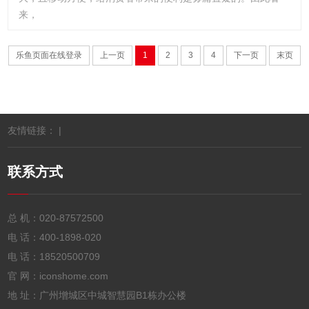
来，
乐鱼页面在线登录
上一页
1
2
3
4
下一页
末页
友情链接： |
联系方式
总 机：
020-87572500
电 话：
400-1898-020
电 话：
18520500709
官 网：iconshome.com
地 址：广州增城区中城智慧园B1栋办公楼