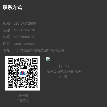
联系方式
总 机：
020-87572500
电 话：
400-1898-020
电 话：
18520500709
官 网：iconshome.com
地 址：广州增城区中城智慧园B1栋办公楼
扫一扫
乐鱼页面在线登录-乐鱼
（中国）
扫一扫
了解更多