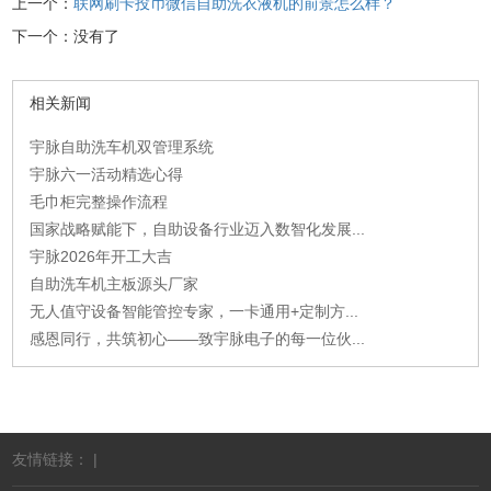
上一个：
联网刷卡投币微信自助洗衣液机的前景怎么样？
下一个：没有了
相关新闻
宇脉自助洗车机双管理系统
宇脉六一活动精选心得
毛巾柜完整操作流程
国家战略赋能下，自助设备行业迈入数智化发展...
宇脉2026年开工大吉
自助洗车机主板源头厂家
无人值守设备智能管控专家，一卡通用+定制方...
感恩同行，共筑初心——致宇脉电子的每一位伙...
友情链接： |